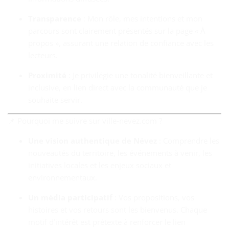
Transparence
: Mon rôle, mes intentions et mon
parcours sont clairement présentés sur la page « À
propos », assurant une relation de confiance avec les
lecteurs.
Proximité
: Je privilégie une tonalité bienveillante et
inclusive, en lien direct avec la communauté que je
souhaite servir.
📌 Pourquoi me suivre sur ville‑nevez.com ?
Une vision authentique de Névez
: Comprendre les
nouveautés du territoire, les événements à venir, les
initiatives locales et les enjeux sociaux et
environnementaux.
Un média participatif
: Vos propositions, vos
histoires et vos retours sont les bienvenus. Chaque
motif d’intérêt est prétexte à renforcer le lien