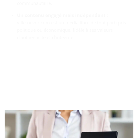
communautaire.
Un contenu engagé mais indépendant
:
ville‑nevez.com est un média libre de tout parti pris
politique ou économique, fidèle à ses valeurs
d’authenticité et d’intégrité.