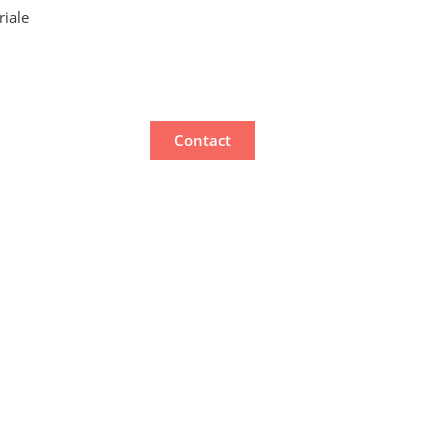
riale
Contact
éos
 ?