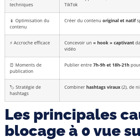
techniques
TikTok
📱 Optimisation du
Créer du contenu
original et natif
s
contenu
⚡ Accroche efficace
Concevoir un
« hook » captivant
da
vidéo
⏰ Moments de
Publier entre
7h-9h et 18h-21h
pour
publication
🏷️ Stratégie de
Combiner
hashtags viraux
(2), de n
hashtags
Les principales c
blocage à 0 vue su