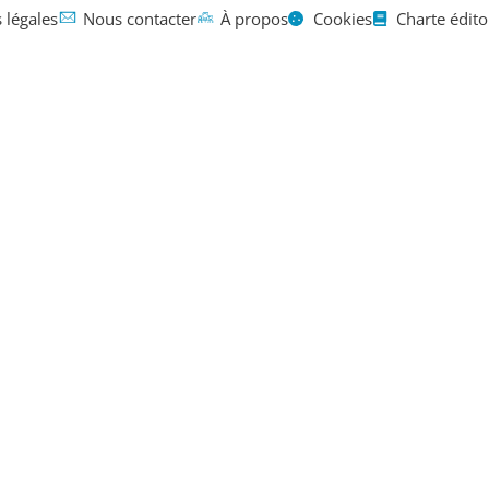
 légales
Nous contacter
À propos
Cookies
Charte édito
Mentions légales
Contact
À propos
sur mes vid
 : que faire