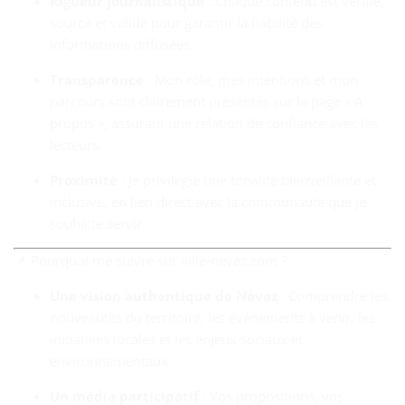
Rigueur journalistique
: Chaque contenu est vérifié,
sourcé et validé pour garantir la fiabilité des
informations diffusées.
Transparence
: Mon rôle, mes intentions et mon
parcours sont clairement présentés sur la page « À
propos », assurant une relation de confiance avec les
lecteurs.
Proximité
: Je privilégie une tonalité bienveillante et
inclusive, en lien direct avec la communauté que je
souhaite servir.
📌 Pourquoi me suivre sur ville‑nevez.com ?
Une vision authentique de Névez
: Comprendre les
nouveautés du territoire, les événements à venir, les
initiatives locales et les enjeux sociaux et
environnementaux.
Un média participatif
: Vos propositions, vos