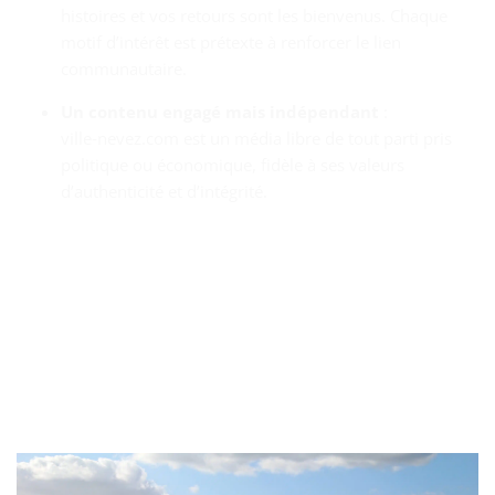
histoires et vos retours sont les bienvenus. Chaque
motif d’intérêt est prétexte à renforcer le lien
communautaire.
Un contenu engagé mais indépendant
:
ville‑nevez.com est un média libre de tout parti pris
politique ou économique, fidèle à ses valeurs
d’authenticité et d’intégrité.