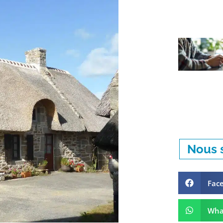
Nous s
Fac
Wha