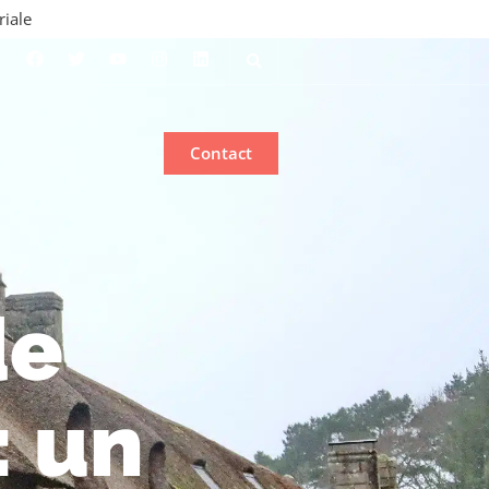
riale
Contact
de
: un