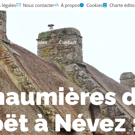
 légales
Nous contacter
À propos
Cookies
Charte édito
Mentions légales
Contact
À propos
haumières 
ët à Névez 