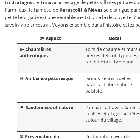
En
Bretagne
, le
Finistère
regorge de petits villages pittoresq
Parmi eux, le hameau de
Kerascoët à Névez
se distingue par
petite bourgade est une véritable invitation à la découverte d’
savoir-faire ancestral. Voyons ensemble dans l’histoire et les pa
🏞️
Aspect
Détail
🏡
Chaumières
Toits de chaume et murs 
authentiques
pierres debout, typiques 
l’architecture bretonne.
🌸
Ambiance pittoresque
Jardins fleuris, ruelles
pavées et atmosphère
paisible.
🌳
Randonnées et nature
Parcours à travers landes,
falaises et plages secrète
autour du village.
🛠️
Préservation du
Restauration avec des