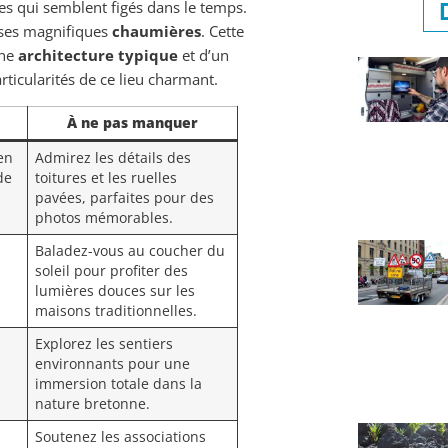
ues qui semblent figés dans le temps.
 ses magnifiques
chaumières
. Cette
une
architecture typique
et d’un
rticularités de ce lieu charmant.
À ne pas manquer
en
Admirez les détails des
de
toitures et les ruelles
pavées, parfaites pour des
photos mémorables.
Baladez-vous au coucher du
soleil pour profiter des
lumières douces sur les
maisons traditionnelles.
Explorez les sentiers
s
environnants pour une
immersion totale dans la
nature bretonne.
Soutenez les associations