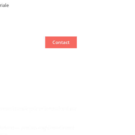
riale
Contact
struis chaque jour ce média local par
re habitat — avec un angle résolument
tous.