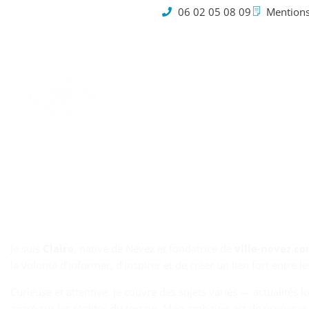
06 02 05 08 09
Mentions
Cookies
Je suis
Claire
, native de Névez et fondatrice de
ville‑nevez.c
la volonté d’informer, d’inspirer et de créer un lien fort entre 
Curieuse et attentive, je couvre des sujets variés — actualités
ancré sur les réalités du terrain. Mon ambition est de proposer 