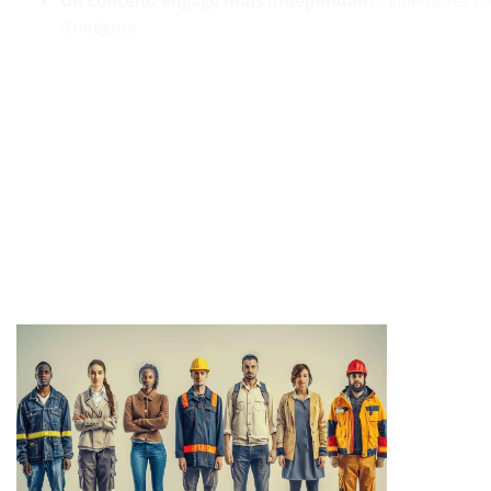
Un contenu engagé mais indépendant
: ville‑nevez.c
d’intégrité.