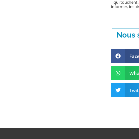
qui touchent a
informer, inspir
Nous s
Fac
Wha
Twit