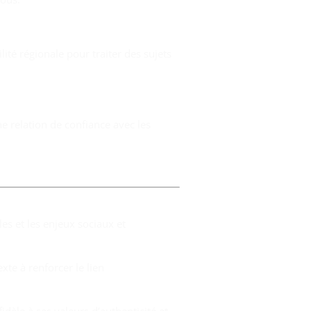
ité régionale pour traiter des sujets
e relation de confiance avec les
les et les enjeux sociaux et
xte à renforcer le lien