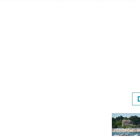
om est un média libre de tout parti pris politique ou économique, f