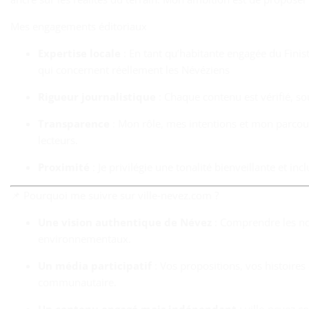
Mes engagements éditoriaux
Expertise locale
: En tant qu’habitante engagée du Finist
qui concernent réellement les Névéziens
Rigueur journalistique
: Chaque contenu est vérifié, sou
Transparence
: Mon rôle, mes intentions et mon parcour
lecteurs.
Proximité
: Je privilégie une tonalité bienveillante et in
📌 Pourquoi me suivre sur ville‑nevez.com ?
Une vision authentique de Névez
: Comprendre les nouv
environnementaux.
Un média participatif
: Vos propositions, vos histoires 
communautaire.