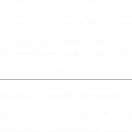
ère, je m’appuie sur une connaissance approfondie et une sensibil
rcé et validé pour garantir la fiabilité des informations diffusées.
s sont clairement présentés sur la page « À propos », assurant un
clusive, en lien direct avec la communauté que je souhaite servir.
eautés du territoire, les événements à venir, les initiatives loca
et vos retours sont les bienvenus. Chaque motif d’intérêt est préte