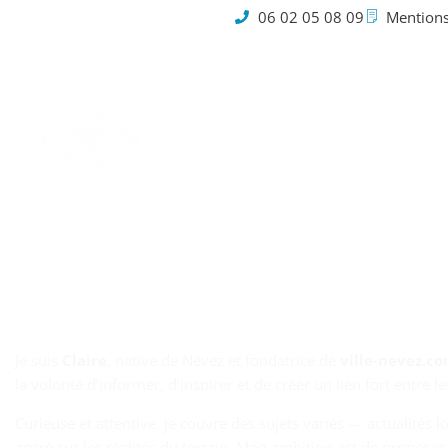
06 02 05 08 09
Mentions
Cookies
Je suis
Claire
, native de Névez et fondatrice de
ville‑nevez.c
la volonté d’informer, d’inspirer et de créer un lien fort entre 
Curieuse et attentive, je couvre des sujets variés — actualités
ancré sur les réalités du terrain. Mon ambition est de proposer 