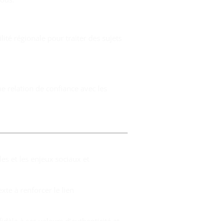
ité régionale pour traiter des sujets
e relation de confiance avec les
les et les enjeux sociaux et
xte à renforcer le lien