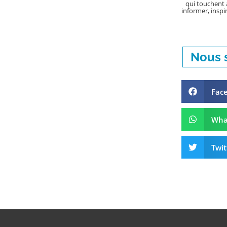
qui touchent a
informer, inspir
Nous s
Fac
Wha
Twit