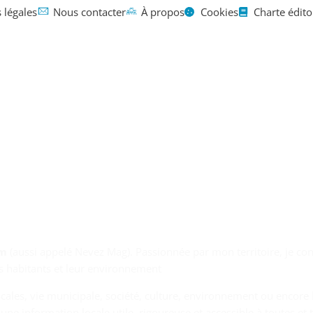
 légales
Nous contacter
À propos
Cookies
Charte édito
Mentions légales
Contact
À propos
mai 5, 2025
om
(aussi appelé Nevez Mag). Passionnée par mon territoire, je con
les habitants et leur environnement
 locales, vie municipale, société, culture, environnement ou enco
une information locale utile, rigoureuse et accessible à toutes et 