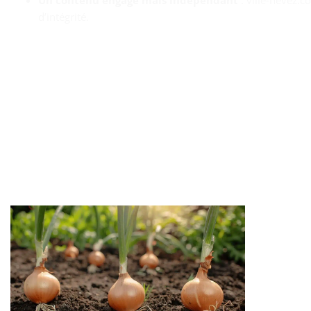
Un contenu engagé mais indépendant
: ville‑nevez.c
d’intégrité.