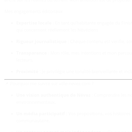
Mes engagements éditoriaux
Expertise locale
: En tant qu’habitante engagée du Finist
qui concernent réellement les Névéziens
Rigueur journalistique
: Chaque contenu est vérifié, sou
Transparence
: Mon rôle, mes intentions et mon parcour
lecteurs.
Proximité
: Je privilégie une tonalité bienveillante et in
📌 Pourquoi me suivre sur ville‑nevez.com ?
Une vision authentique de Névez
: Comprendre les nouv
environnementaux.
Un média participatif
: Vos propositions, vos histoires 
communautaire.