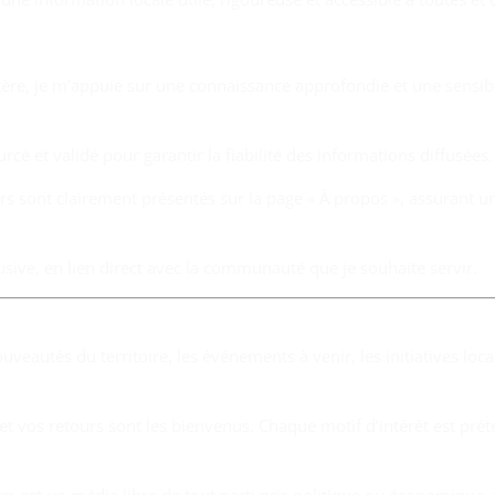
ère, je m’appuie sur une connaissance approfondie et une sensibil
rcé et validé pour garantir la fiabilité des informations diffusées.
s sont clairement présentés sur la page « À propos », assurant un
clusive, en lien direct avec la communauté que je souhaite servir.
eautés du territoire, les événements à venir, les initiatives loca
et vos retours sont les bienvenus. Chaque motif d’intérêt est préte