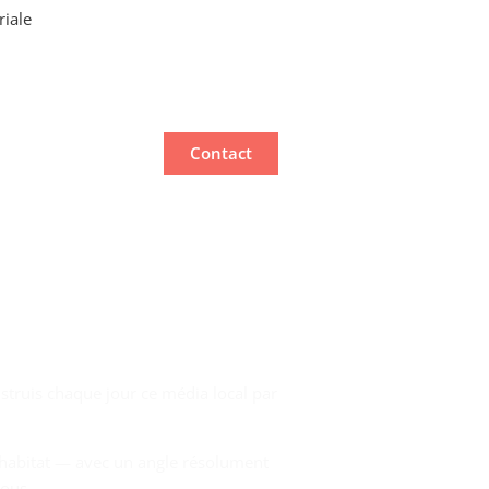
riale
Contact
struis chaque jour ce média local par
re habitat — avec un angle résolument
tous.