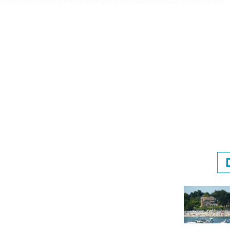
om est un média libre de tout parti pris politique ou économique, f