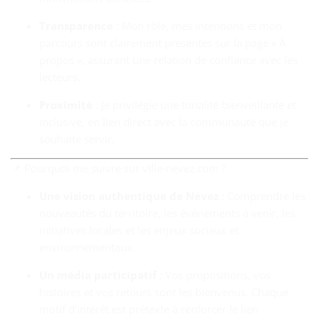
Transparence
: Mon rôle, mes intentions et mon
parcours sont clairement présentés sur la page « À
propos », assurant une relation de confiance avec les
lecteurs.
Proximité
: Je privilégie une tonalité bienveillante et
inclusive, en lien direct avec la communauté que je
souhaite servir.
📌 Pourquoi me suivre sur ville‑nevez.com ?
Une vision authentique de Névez
: Comprendre les
nouveautés du territoire, les événements à venir, les
initiatives locales et les enjeux sociaux et
environnementaux.
Un média participatif
: Vos propositions, vos
histoires et vos retours sont les bienvenus. Chaque
motif d’intérêt est prétexte à renforcer le lien