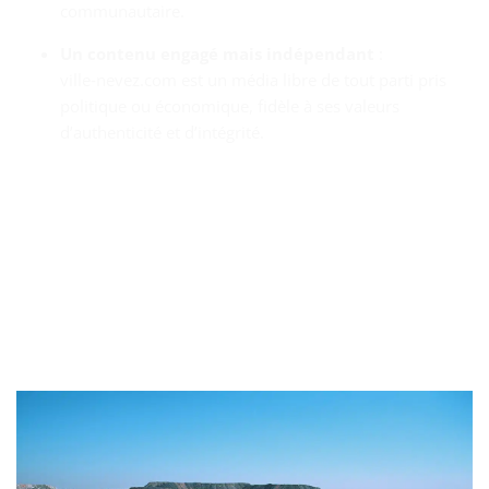
communautaire.
Un contenu engagé mais indépendant
:
ville‑nevez.com est un média libre de tout parti pris
politique ou économique, fidèle à ses valeurs
d’authenticité et d’intégrité.