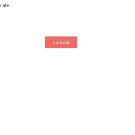
riale
Contact
trée
st