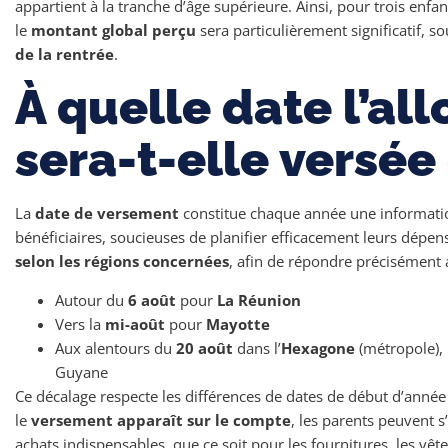
appartient à la tranche d’âge supérieure. Ainsi, pour trois enfan
le
montant global perçu
sera particulièrement significatif, 
de la rentrée
.
À quelle date l’al
sera-t-elle versée
La
date de versement
constitue chaque année une informatio
bénéficiaires, soucieuses de planifier efficacement leurs dépen
selon les régions concernées
, afin de répondre précisément a
Autour du
6 août
pour
La Réunion
Vers la
mi-août
pour
Mayotte
Aux alentours du
20 août
dans l’
Hexagone
(métropole), 
Guyane
Ce décalage respecte les différences de dates de début d’année 
le
versement apparaît sur le compte
, les parents peuvent 
achats indispensables, que ce soit pour les fournitures, les vê