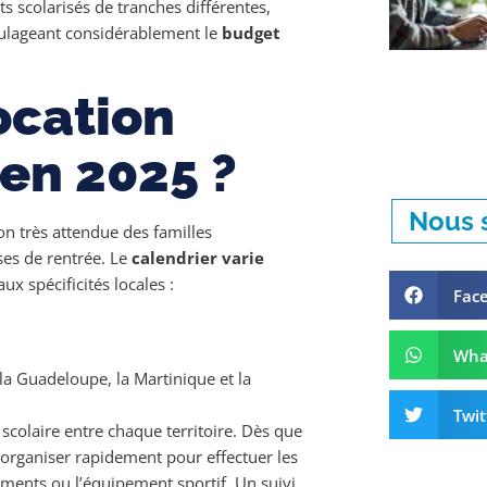
ts scolarisés de tranches différentes,
soulageant considérablement le
budget
location
 en 2025 ?
Nous s
n très attendue des familles
ses de rentrée. Le
calendrier varie
ux spécificités locales :
Fac
Wha
la Guadeloupe, la Martinique et la
Twit
scolaire entre chaque territoire. Dès que
s’organiser rapidement pour effectuer les
tements ou l’équipement sportif. Un suivi