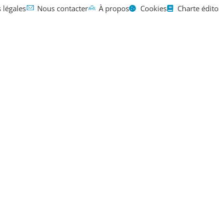
 légales
Nous contacter
À propos
Cookies
Charte édito
Mentions légales
Contact
À propos
ions de ren
re 2025 : c’e