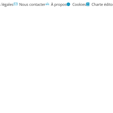
 légales
Nous contacter
À propos
Cookies
Charte édito
Mentions légales
Contact
À propos
nant dans u
il se servai