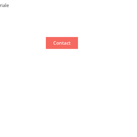
riale
Contact
ne
t sur