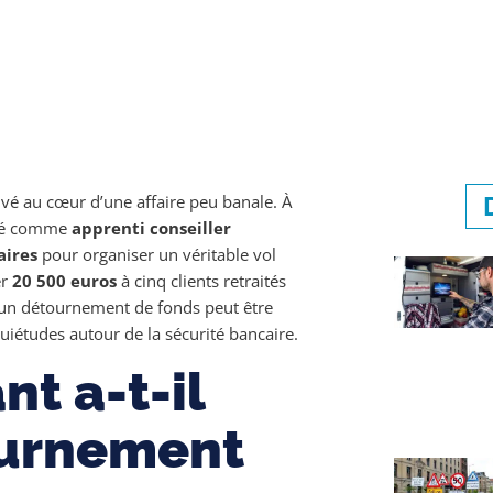
uvé au cœur d’une affaire peu banale. À
oyé comme
apprenti conseiller
aires
pour organiser un véritable vol
er
20 500 euros
à cinq clients retraités
le un détournement de fonds peut être
iétudes autour de la sécurité bancaire.
t a-t-il
ournement