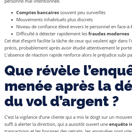
personne mal intentionnée.
Comptes bancaires
souvent peu surveillés
Mouvements inhabituels plus discrets
Niveau de confiance élevé envers le personnel en face-à-
Difficulté à détecter rapidement les
fraudes modernes
Cet état d’esprit facilite la tâche de ceux qui veulent agir dans 
précis, probablement après avoir étudié attentivement le portef
L’absence de réaction rapide renforce alors le préjudice subi p
Que révèle l’enqu
menée après la d
du vol d’argent ?
C’est la vigilance d’une cliente qui a mis le doigt sur un mouv
suffi à alerter la direction, qui a aussitôt ouvert une
enquête i
transactions et les horaires des retraits, les anomalies sont vit