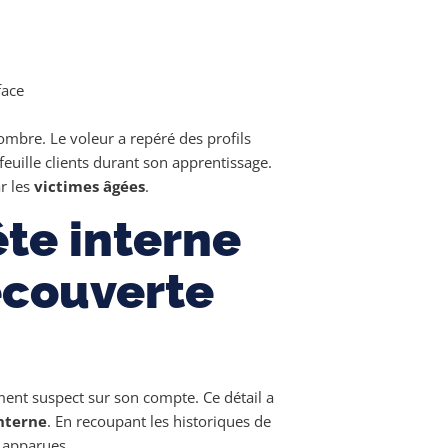
face
l’ombre. Le voleur a repéré des profils
euille clients durant son apprentissage.
ar les
victimes âgées
.
ête interne
écouverte
ement suspect sur son compte. Ce détail a
nterne
. En recoupant les historiques de
e apparues.