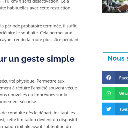
de 110 km/h sans désactivation. Cela
te habituelles avec cette restriction
a période probatoire terminée, il suffit
priétaire le souhaite. Cela permet aux
en ayant rendu la route plus sûre pendant
ur un geste simple
Nous s
Fac
 sécurité physique. Permettre aux
ement à réduire l’anxiété souvent vécue
Wha
tions nouvelles ou imprévues sur la
ironnement sécurisé.
Twit
de conduite dès le départ, incitant les
i, cette limitation devient un dispositif
mation initiale avant l’obtention du