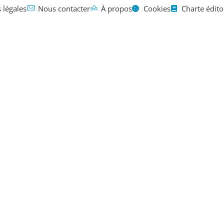
 légales
Nous contacter
À propos
Cookies
Charte édito
Mentions légales
Contact
À propos
bilistes : l
ures seront