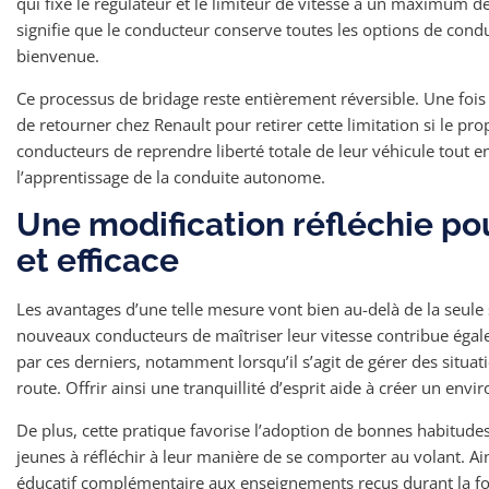
qui fixe le régulateur et le limiteur de vitesse à un maximum 
signifie que le conducteur conserve toutes les options de condui
bienvenue.
Ce processus de bridage reste entièrement réversible. Une fois l
de retourner chez Renault pour retirer cette limitation si le pro
conducteurs de reprendre liberté totale de leur véhicule tout 
l’apprentissage de la conduite autonome.
Une modification réfléchie po
et efficace
Les avantages d’une telle mesure vont bien au-delà de la seule
nouveaux conducteurs de maîtriser leur vitesse contribue égal
par ces derniers, notamment lorsqu’il s’agit de gérer des situa
route. Offrir ainsi une tranquillité d’esprit aide à créer un env
De plus, cette pratique favorise l’adoption de bonnes habitudes 
jeunes à réfléchir à leur manière de se comporter au volant. Ains
éducatif complémentaire aux enseignements reçus durant la for