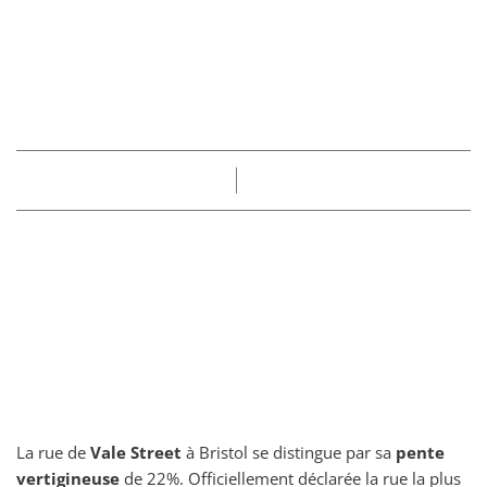
mais les habitants
refusent de
déménager
Part
Claire
18/05/2025
La rue de
Vale Street
à Bristol se distingue par sa
pente
vertigineuse
de 22%. Officiellement déclarée la rue la plus