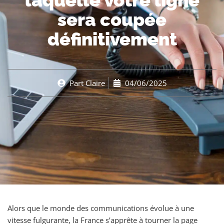
laquelle votre ligne
sera coupée
définitivement
Part
Claire
04/06/2025
Alors que le monde des communications évolue à une
vitesse fulgurante, la France s’apprête à tourner la page