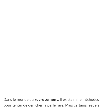
entretien d’embauche
pour repérer les
meilleurs talents
Part
Claire
20/06/2025
Dans le monde du
recrutement
, il existe mille méthodes
pour tenter de dénicher la perle rare. Mais certains leaders,