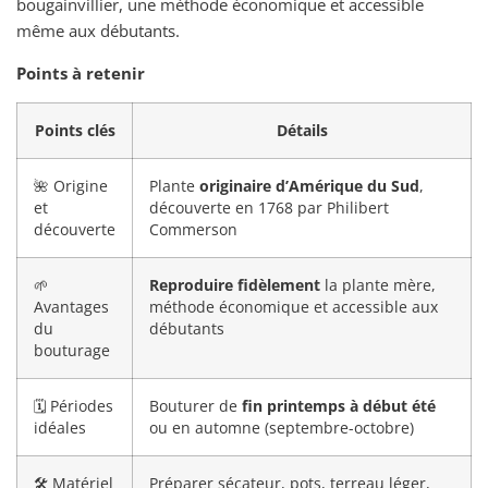
bougainvillier, une méthode économique et accessible
même aux débutants.
Points à retenir
Points clés
Détails
🌺 Origine
Plante
originaire d’Amérique du Sud
,
et
découverte en 1768 par Philibert
découverte
Commerson
🌱
Reproduire fidèlement
la plante mère,
Avantages
méthode économique et accessible aux
du
débutants
bouturage
🗓️ Périodes
Bouturer de
fin printemps à début été
idéales
ou en automne (septembre-octobre)
🛠️ Matériel
Préparer sécateur, pots, terreau léger,