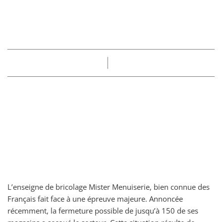
l’enseigne va fermer
jusqu’à 150 magasins
Part
Claire
07/06/2025
L’enseigne de bricolage Mister Menuiserie, bien connue des
Français fait face à une épreuve majeure. Annoncée
récemment, la fermeture possible de jusqu’à 150 de ses