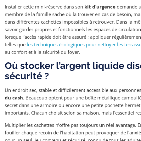
Installer cette mini-réserve dans son
kit d’urgence
demande un
membre de la famille sache où la trouver en cas de besoin, ma
dans différentes cachettes impossibles à retrouver. Dans la m
savoir garder propres et fonctionnels les espaces de circulation
lorsque l’accès rapide doit être assuré ; appliquer régulièrement
telles que
les techniques écologiques pour nettoyer les terrasses
au confort et à la sécurité du foyer.
Où stocker l’argent liquide di
sécurité ?
Un endroit sec, stable et difficilement accessible aux personne
du cash
. Beaucoup optent pour une boîte métallique camouflé
secret dans une armoire ou encore une petite pochette hermé
importants. Chacun choisit selon sa maison, mais l’essentiel re
Multiplier les cachettes n’offre pas toujours un réel avantage. 
fouiller chaque recoin de l’habitation peut provoquer de l’anx
pour un seul lieu convenu et sécurisé, connu de tous les adult