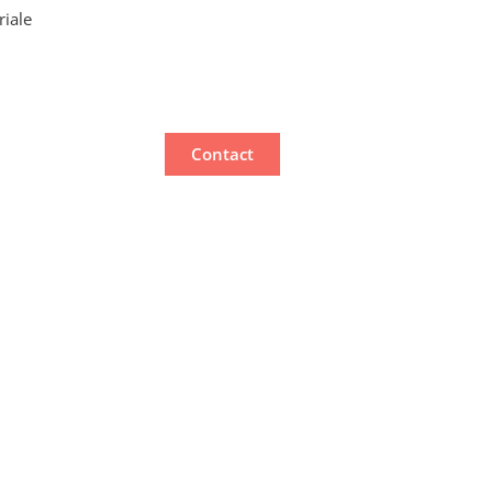
riale
Contact
oici
nt