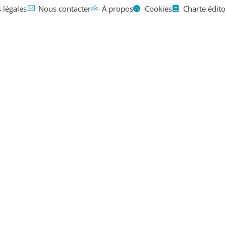
 légales
Nous contacter
À propos
Cookies
Charte édito
Mentions légales
Contact
À propos
de guerre, v
mme d’arge