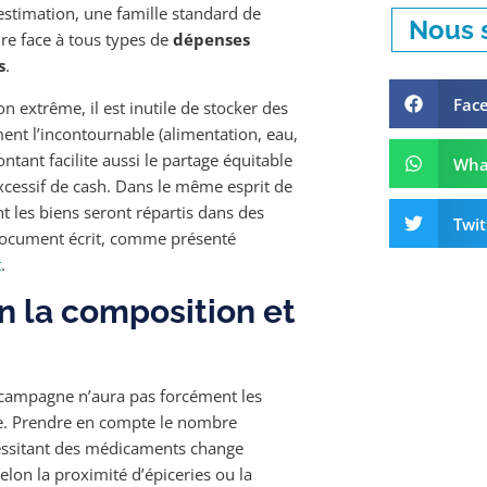
estimation, une famille standard de
Nous s
re face à tous types de
dépenses
s
.
Fac
 extrême, il est inutile de stocker des
ement l’incontournable (alimentation, eau,
tant facilite aussi le partage équitable
Wha
excessif de cash. Dans le même esprit de
t les biens seront répartis dans des
Twit
document écrit, comme présenté
t
.
n la composition et
 la campagne n’aura pas forcément les
e. Prendre en compte le nombre
cessitant des médicaments change
elon la proximité d’épiceries ou la