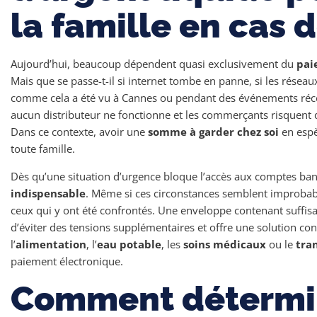
la famille en cas 
Aujourd’hui, beaucoup dépendent quasi exclusivement du
pai
Mais que se passe-t-il si internet tombe en panne, si les réseau
comme cela a été vu à Cannes ou pendant des événements récent
aucun distributeur ne fonctionne et les commerçants risquent 
Dans ce contexte, avoir une
somme à garder chez soi
en espè
toute famille.
Dès qu’une situation d’urgence bloque l’accès aux comptes ban
indispensable
. Même si ces circonstances semblent improbabl
ceux qui y ont été confrontés. Une enveloppe contenant suff
d’éviter des tensions supplémentaires et offre une solution conc
l’
alimentation
, l’
eau potable
, les
soins médicaux
ou le
tra
paiement électronique.
Comment détermin