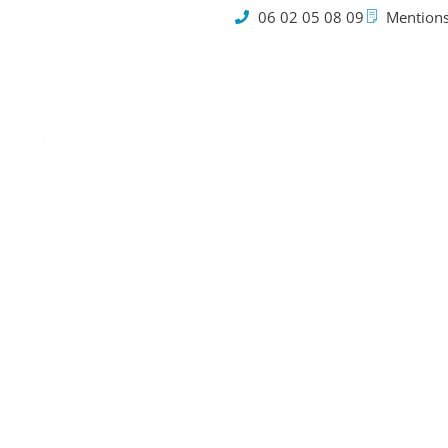
06 02 05 08 09
Mentions
Cookies
En cas 
la so