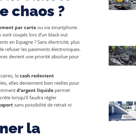
de chaos ?
ement par carte
ou via smartphone.
x sont coupés lors d’un black-out
s en Espagne ? Sans électricité, plus
de refuser les paiements électroniques.
ces devient une priorité absolue pour
caires, le
cash redevient
es, elles deviennent bien réelles pour
isamment
d’argent liquide
permet
rète lorsqu’il faudra régler
nsport
sans possibilité de retrait ni
er la