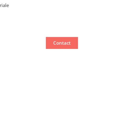
riale
Contact
oici
ut