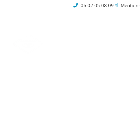
06 02 05 08 09
Mentions
Cookies
Épargne 
la som