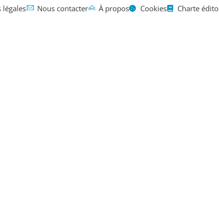
 légales
Nous contacter
À propos
Cookies
Charte édito
Mentions légales
Contact
À propos
retraite : v
me qu’il fa