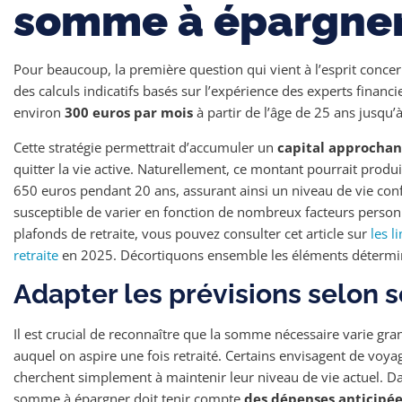
somme à épargne
Pour beaucoup, la première question qui vient à l’esprit conce
des calculs indicatifs basés sur l’expérience des experts financi
environ
300 euros par mois
à partir de l’âge de 25 ans jusqu’à 
Cette stratégie permettrait d’accumuler un
capital approchan
quitter la vie active. Naturellement, ce montant pourrait produ
650 euros pendant 20 ans, assurant ainsi un niveau de vie conf
susceptible de varier en fonction de nombreux facteurs personn
plafonds de retraite, vous pouvez consulter cet article sur
les l
retraite
en 2025. Décortiquons ensemble les éléments détermin
Adapter les prévisions selon 
Il est crucial de reconnaître que la somme nécessaire varie gr
auquel on aspire une fois retraité. Certains envisagent de voya
cherchent simplement à maintenir leur niveau de vie actuel. Dan
somme à épargner doit tenir compte
des dépenses anticipée