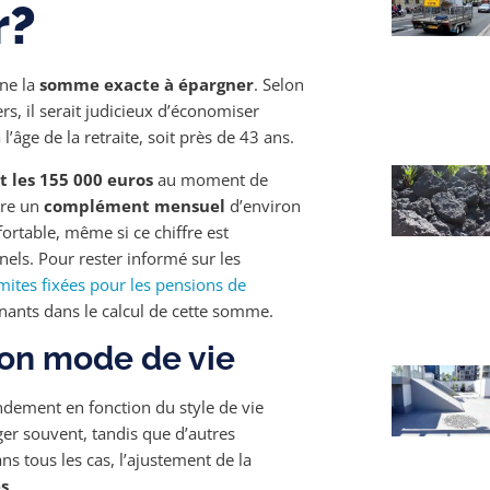
r?
rne la
somme exacte à épargner
. Selon
ers, il serait judicieux d’économiser
l’âge de la retraite, soit près de 43 ans.
t les 155 000 euros
au moment de
ire un
complément mensuel
d’environ
ortable, même si ce chiffre est
els. Pour rester informé sur les
imites fixées pour les pensions de
ants dans le calcul de cette somme.
son mode de vie
andement en fonction du style de vie
ger souvent, tandis que d’autres
s tous les cas, l’ajustement de la
s
.