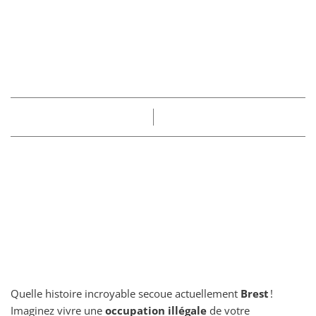
détruire son logement
à coups de masse pour
les chasser
Part
Claire
05/07/2025
Quelle histoire incroyable secoue actuellement
Brest
!
Imaginez vivre une
occupation illégale
de votre