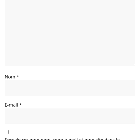
Nom
*
E-mail
*
Enregistrer mon nom, mon e-mail et mon site dans le