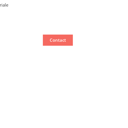
riale
Contact
e :
on,