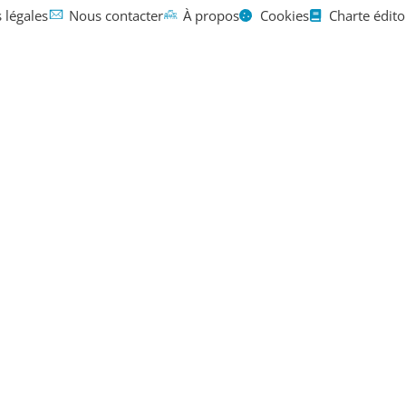
 légales
Nous contacter
À propos
Cookies
Charte édito
Mentions légales
Contact
À propos
SFR en Franc
sa dispariti