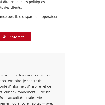
diraient que les politiques
s des clients.
rance-possible-disparition-loperateur-
Pinterest
datrice de ville‑nevez.com (aussi
n territoire, je construis
onté d’informer, d’inspirer et de
s et leur environnement Curieuse
és — actualités locales, vie
onnement ou encore habitat — avec