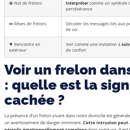
🐝 Nid de frelons
Interpréter
comme un symbole de
persévérance
💤 Rêves de frelons
Décoder les messages liés aux peu
de soi
🌳 Rencontre en
Voir comme une invitation à
suiv
extérieur
de confort
Voir un frelon dan
: quelle est la sign
cachée ?
La présence d’un frelon vivant dans notre domicile est généra
un avertissement de danger imminent.
Cette intrusion peut 
période émotionnellement complexe
dans notre vie. Il est