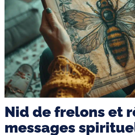
Nid de frelons et r
messages spiritue