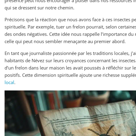
présence peut nous encourager à puiser dans nos ressources i
qui se dressent sur notre chemin.
Précisons que la réaction que nous avons face à ces insectes p
spirituelle. Par exemple, tuer un frelon pourrait, selon certain
des ondes négatives. Cette idée nous rappelle l’importance du
celle qui peut nous sembler menaçante au premier abord.
En tant que journaliste passionnée par les traditions locales, j’a
habitants de Névez sur leurs croyances concernant les insecte
d’un frelon dans leur maison les avait poussés à réfléchir sur 
positifs. Cette dimension spirituelle ajoute une richesse suppl
local
.