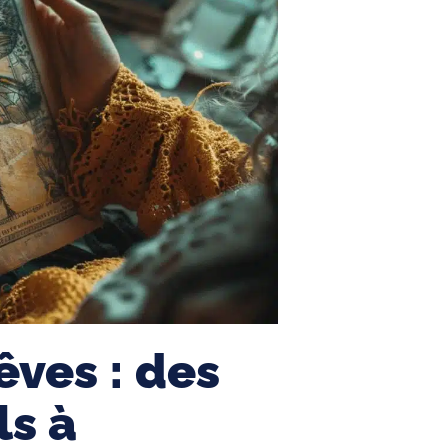
êves : des
ls à