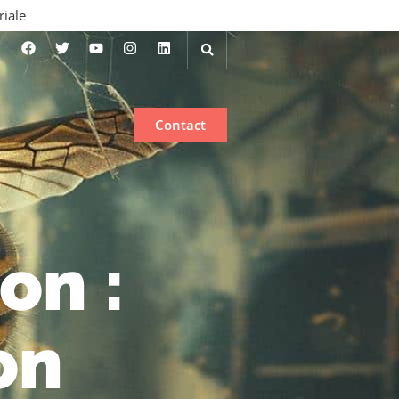
riale
Contact
on :
on