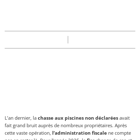
parties de la maison
non déclarées
Part
Claire
16/07/2025
L’an dernier, la
chasse aux piscines non déclarées
avait
fait grand bruit auprès de nombreux propriétaires. Après
cette vaste opération,
l’administration fiscale
ne compte