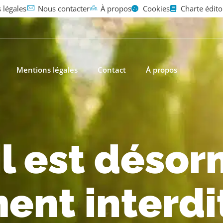
 légales
Nous contacter
À propos
Cookies
Charte édito
Mentions légales
Contact
À propos
 il est déso
ent interdi