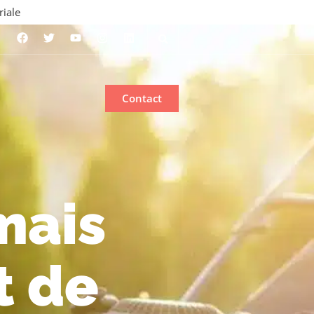
riale
Contact
rmais
t de