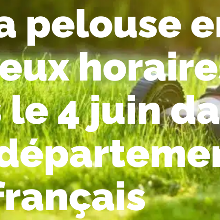
a pelouse e
eux horaire
 le 4 juin d
 départeme
français