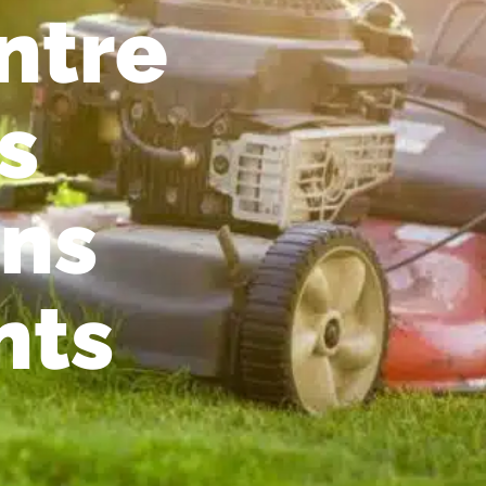
ntre
s
ans
nts