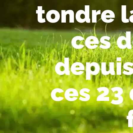
tondre l
ces d
depuis
ces 23