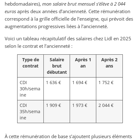
hebdomadaires),
mon salaire brut mensuel s’élève à 2 044
euros
après deux années d’ancienneté. Cette rémunération
correspond à la grille officielle de l’enseigne, qui prévoit des
augmentations progressives liées à l’ancienneté.
Voici un tableau récapitulatif des salaires chez Lidl en 2025
selon le contrat et l’ancienneté :
Type de
Salaire
Après 1
Après 2
contrat
brut
an
ans
débutant
CDI
1 636 €
1 694 €
1 752 €
30h/sema
ine
CDI
1 909 €
1 973 €
2 044 €
35h/sema
ine
À cette rémunération de base s’ajoutent plusieurs éléments