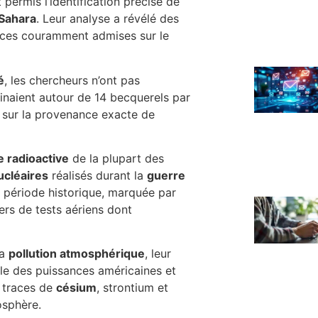
permis l’identification précise de
 Sahara
. Leur analyse a révélé des
ances couramment admises sur le
é
, les chercheurs n’ont pas
inaient autour de 14 becquerels par
 sur la provenance exacte de
e radioactive
de la plupart des
ucléaires
réalisés durant la
guerre
e période historique, marquée par
ers de tests aériens dont
la
pollution atmosphérique
, leur
lle des puissances américaines et
e traces de
césium
, strontium et
osphère.