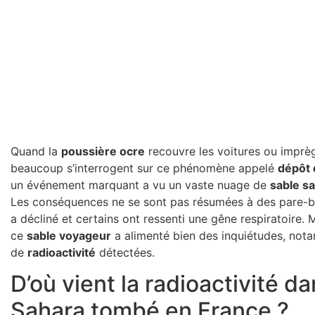
Quand la
poussière ocre
recouvre les voitures ou imprèg
beaucoup s’interrogent sur ce phénomène appelé
dépôt 
un événement marquant a vu un vaste nuage de
sable s
Les conséquences ne se sont pas résumées à des pare-bris
a décliné et certains ont ressenti une gêne respiratoire. 
ce
sable voyageur
a alimenté bien des inquiétudes, not
de
radioactivité
détectées.
D’où vient la radioactivité da
Sahara tombé en France ?