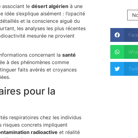
e associant le
désert algérien
à une
te idée s’explique aisément : l’opacité
No
 détaillés et la conscience aiguë du
rtant, les analyses les plus récentes
Fac
radioactivité mesurée ne provient
Wha
 informations concernant la
santé
 liée à des phénomènes comme
Twit
istinguer faits avérés et croyances
iées.
ires pour la
tés respiratoires chez les individus
s risques concrets impliquent
ontamination radioactive
et réalité