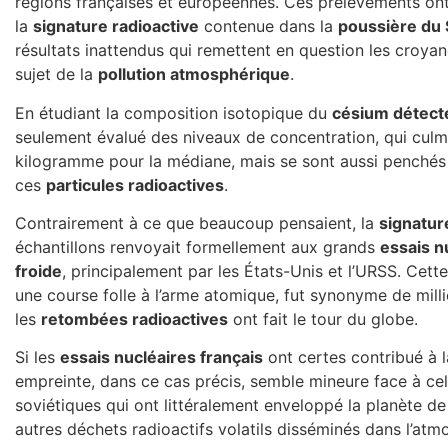
régions françaises et européennes. Ces prélèvements ont 
la
signature radioactive
contenue dans la
poussière du
résultats inattendus qui remettent en question les croy
sujet de la
pollution atmosphérique
.
En étudiant la composition isotopique du
césium détect
seulement évalué des niveaux de concentration, qui culm
kilogramme pour la médiane, mais se sont aussi penchés
ces
particules radioactives
.
Contrairement à ce que beaucoup pensaient, la
signatur
échantillons renvoyait formellement aux grands
essais n
froide
, principalement par les États-Unis et l’URSS. Cett
une course folle à l’arme atomique, fut synonyme de milli
les
retombées radioactives
ont fait le tour du globe.
Si les
essais nucléaires français
ont certes contribué à 
empreinte, dans ce cas précis, semble mineure face à ce
soviétiques qui ont littéralement enveloppé la planète d
autres déchets radioactifs volatils disséminés dans l’atm