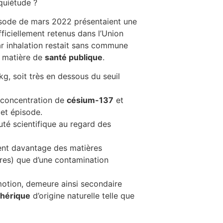
nquiétude ?
épisode de mars 2022 présentaient une
fficiellement retenus dans l’Union
r inhalation restait sans commune
n matière de
santé publique
.
g, soit très en dessous du seuil
a concentration de
césium-137
et
cet épisode.
é scientifique au regard des
vent davantage des matières
ères) que d’une contamination
’émotion, demeure ainsi secondaire
phérique
d’origine naturelle telle que