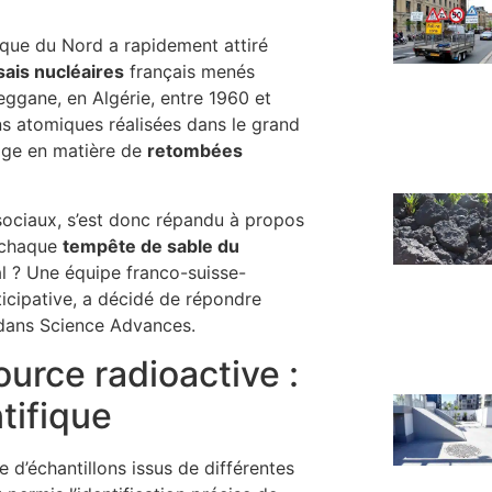
ique du Nord a rapidement attiré
sais nucléaires
français menés
eggane, en Algérie, entre 1960 et
ns atomiques réalisées dans le grand
tage en matière de
retombées
sociaux, s’est donc répandu à propos
e chaque
tempête de sable du
l ? Une équipe franco-suisse-
icipative, a décidé de répondre
 dans Science Advances.
ource radioactive :
tifique
 d’échantillons issus de différentes