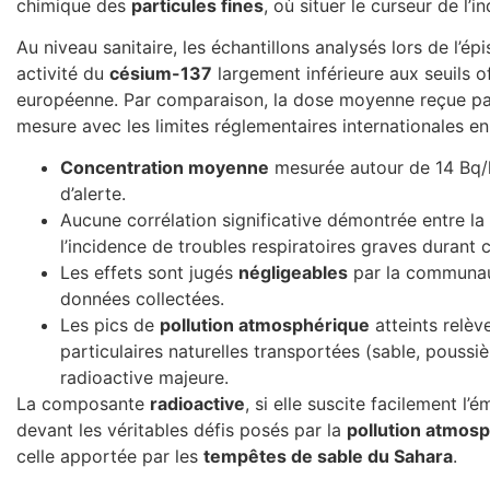
chimique des
particules fines
, où situer le curseur de l’i
Au niveau sanitaire, les échantillons analysés lors de l’
activité du
césium-137
largement inférieure aux seuils o
européenne. Par comparaison, la dose moyenne reçue pa
mesure avec les limites réglementaires internationales e
Concentration moyenne
mesurée autour de 14 Bq/k
d’alerte.
Aucune corrélation significative démontrée entre l
l’incidence de troubles respiratoires graves durant 
Les effets sont jugés
négligeables
par la communaut
données collectées.
Les pics de
pollution atmosphérique
atteints relè
particulaires naturelles transportées (sable, poussi
radioactive majeure.
La composante
radioactive
, si elle suscite facilement l
devant les véritables défis posés par la
pollution atmos
celle apportée par les
tempêtes de sable du Sahara
.