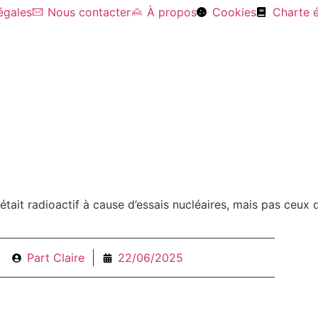
égales
Nous contacter
À propos
Cookies
Charte é
Mentions légales
Contact
À propos
ait radioactif à cause d’essais nucléaires, mais pas ceux q
Part
Claire
22/06/2025