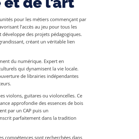
et de l’art
tunités pour les métiers commençant par
avorisant l’accès au jeu pour tous les
 et développe des projets pédagogiques.
ndissant, créant un véritable lien
nement du numérique. Expert en
culturels qui dynamisent la vie locale.
uverture de librairies indépendantes
teurs.
s violons, guitares ou violoncelles. Ce
sance approfondie des essences de bois
ment par un CAP puis un
nscrit parfaitement dans la tradition
. Ses compétences sont recherchées dans