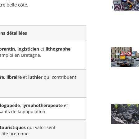
re belle côte.
ons détaillées
orantin
,
logisticien
et
lithographe
’emploi en Bretagne.
re
,
libraire
et
luthier
qui contribuent
.
logopède
,
lymphothérapeute
et
sants de la population.
touristiques
qui valorisent
 côte bretonne.