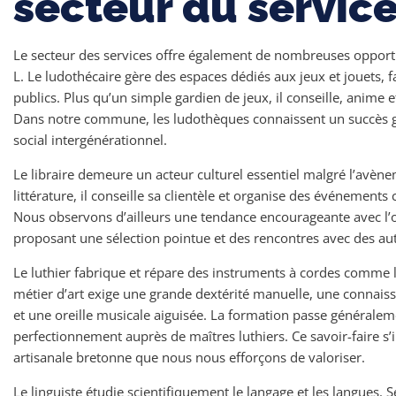
secteur du service 
Le secteur des services offre également de nombreuses oppor
L. Le ludothécaire gère des espaces dédiés aux jeux et jouets, f
publics. Plus qu’un simple gardien de jeux, il conseille, anime
Dans notre commune, les ludothèques connaissent un succès gra
social intergénérationnel.
Le libraire demeure un acteur culturel essentiel malgré l’avè
littérature, il conseille sa clientèle et organise des événements 
Nous observons d’ailleurs une tendance encourageante avec l’o
proposant une sélection pointue et des rencontres avec des au
Le luthier fabrique et répare des instruments à cordes comme le
métier d’art exige une grande dextérité manuelle, une connais
et une oreille musicale aiguisée. La formation passe générale
perfectionnement auprès de maîtres luthiers. Ce savoir-faire s’i
artisanale bretonne que nous nous efforçons de valoriser.
Le linguiste étudie scientifiquement le langage et les langues