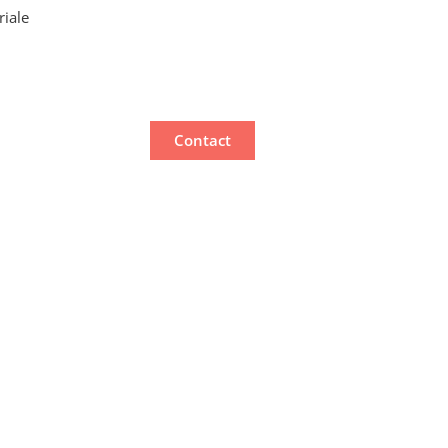
riale
Contact
ste