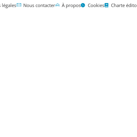
 légales
Nous contacter
À propos
Cookies
Charte édito
Mentions légales
Contact
À propos
en L : la li
omplète