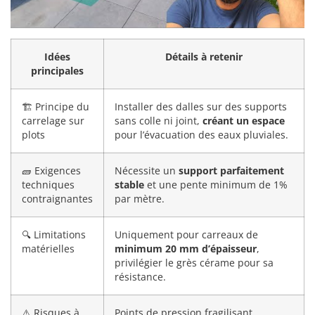
Idées
Détails à retenir
principales
🏗️ Principe du
Installer des dalles sur des supports
carrelage sur
sans colle ni joint,
créant un espace
plots
pour l’évacuation des eaux pluviales.
🧱 Exigences
Nécessite un
support parfaitement
techniques
stable
et une pente minimum de 1%
contraignantes
par mètre.
🔍 Limitations
Uniquement pour carreaux de
matérielles
minimum 20 mm d’épaisseur
,
privilégier le grès cérame pour sa
résistance.
⚠️ Risques à
Points de pression fragilisant