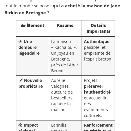
tout le monde se pose :
qui a acheté la maison de Jane
Birkin en Bretagne
?
🏡
Élément
Résumé
Détails
Importants
🌟
Une
La maison
Authentique
,
demeure
« Kachalou »,
paisible, et
légendaire
un joyau en
empreinte de
Bretagne,
l’esprit breton.
près de l’Aber
Benoît.
🖋️
Nouvelle
Aurélie
Projets :
propriétaire
Valognes,
préserver
auteure de
l’authenticité
bestsellers,
et accueillir
rachète la
des
maison.
événements
culturels.
🌍
Impact
Lannilis
Renforcement