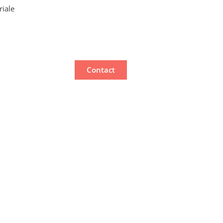
riale
Contact
 :
gers