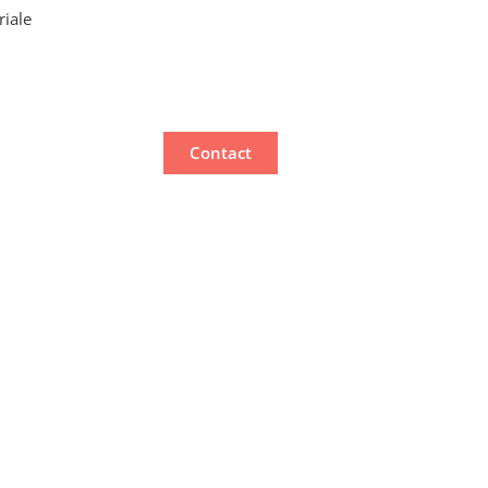
riale
Contact
oici
il