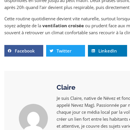
disponibles en soirée jusqu’au petit matin. Deux phases distinct
après 20h quand l’air devient plus respirable, puis directemen
Cette routine quotidienne devient vite naturelle, surtout lorsqu
soyez adepte de la
ventilation croisée
ou prudent face aux m
souvent à retrouver un climat confortable sans recourir à la clima
Facebook
Twitter
LinkedIn
Claire
Je suis Claire, native de Névez et fon
appelé Nevez Mag). Passionnée par mo
chaque jour ce média local par la vol
créer un lien fort entre les habitant
et attentive, je couvre des sujets vari