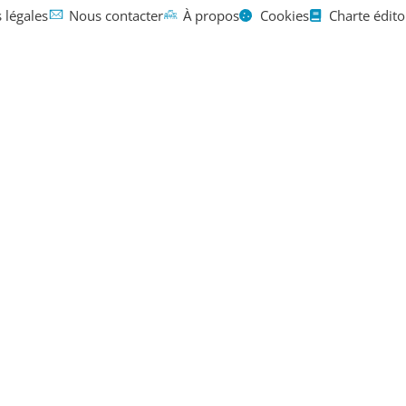
 légales
Nous contacter
À propos
Cookies
Charte édito
Mentions légales
Contact
À propos
 chaleur : v
e à laquelle 