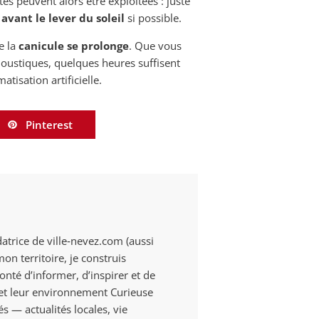
es peuvent alors être exploitées : juste
t
avant le lever du soleil
si possible.
e la
canicule se prolonge
. Que vous
oustiques, quelques heures suffisent
tisation artificielle.
Pinterest
datrice de ville‑nevez.com (aussi
n territoire, je construis
onté d’informer, d’inspirer et de
s et leur environnement Curieuse
és — actualités locales, vie