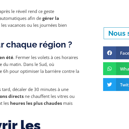
près le réveil rend ce geste
 automatiques afin de
gérer la
 les vacances ou les journées bien
Nous s
ur chaque région ?
Fac
 en été
. Fermer les volets à ces horaires
ère du matin. Dans le Sud, où
Wha
e 6h pour optimiser la barrière contre la
Twit
s tard, décaler de 30 minutes à une
ons directs
ne chauffent les vitres ou
nt les
heures les plus chaudes
mais
rir les