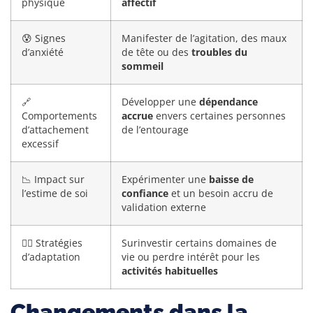
physique
affectif
😰 Signes
Manifester de l’agitation, des maux
d’anxiété
de tête ou des
troubles du
sommeil
🔗
Développer une
dépendance
Comportements
accrue
envers certaines personnes
d’attachement
de l’entourage
excessif
📉 Impact sur
Expérimenter une
baisse de
l’estime de soi
confiance
et un besoin accru de
validation externe
🏃‍♀️ Stratégies
Surinvestir certains domaines de
d’adaptation
vie ou perdre intérêt pour les
activités habituelles
Changements dans la