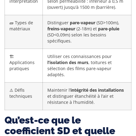
interprétation
selon perméabilité : inférieur à 0,5 m
(ouvert) jusqu’à 1500 m (barrière).
🧱 Types de
Distinguer
pare-vapeur
(SD>100m),
matériaux
freins-vapeur
(2-18m) et
pare-pluie
(SD<0,09m) selon les besoins
spécifiques.
🏗️
Utiliser ces connaissances pour
Applications
l’isolation des murs
, toitures et
pratiques
sélection des films pare-vapeur
adaptés.
⚠️ Défis
Maintenir l’
intégrité des installations
techniques
et distinguer étanchéité à l’air et
résistance à l’humidité.
Qu’est-ce que le
coefficient SD et quelle