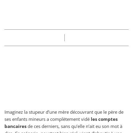
condamne la banque
qu’il l’a laissé faire
Part
Claire
20/06/2025
Imaginez la stupeur d’une mère découvrant que le père de
ses enfants mineurs a complètement vidé
les comptes
bancaires
de ces derniers, sans qu’elle n’ait eu son mot à