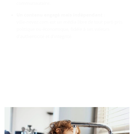
communautaire.
Un contenu engagé mais indépendant
:
ville‑nevez.com est un média libre de tout parti pris
politique ou économique, fidèle à ses valeurs
d’authenticité et d’intégrité.