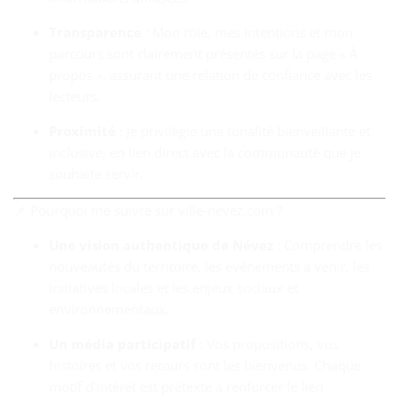
Transparence
: Mon rôle, mes intentions et mon
parcours sont clairement présentés sur la page « À
propos », assurant une relation de confiance avec les
lecteurs.
Proximité
: Je privilégie une tonalité bienveillante et
inclusive, en lien direct avec la communauté que je
souhaite servir.
📌 Pourquoi me suivre sur ville‑nevez.com ?
Une vision authentique de Névez
: Comprendre les
nouveautés du territoire, les événements à venir, les
initiatives locales et les enjeux sociaux et
environnementaux.
Un média participatif
: Vos propositions, vos
histoires et vos retours sont les bienvenus. Chaque
motif d’intérêt est prétexte à renforcer le lien